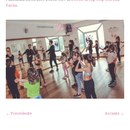
Pacini
.
← Precedente
Accanto →