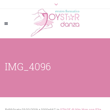
IMG_4096
Pubblicata
03/10/2019
a 1000×667 in
STAGE di Hip Hop con Elia