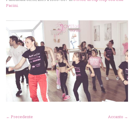
Pacini
.
← Precedente
Accanto →