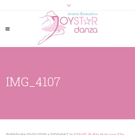
IMG_4107
Pubblicata
03/10/2019
a 1000×667 in
STAGE di Hip Hop con Elia