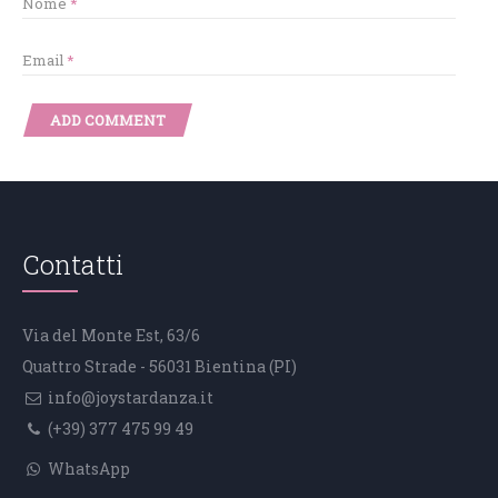
Nome
*
Email
*
Contatti
Via del Monte Est, 63/6
Quattro Strade - 56031 Bientina (PI)
info@joystardanza.it
(+39) 377 475 99 49
WhatsApp