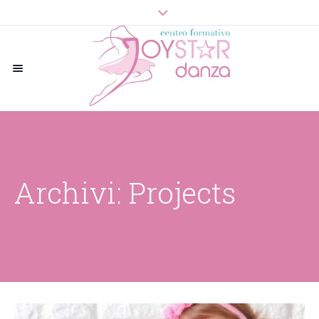
Archivi:
Projects